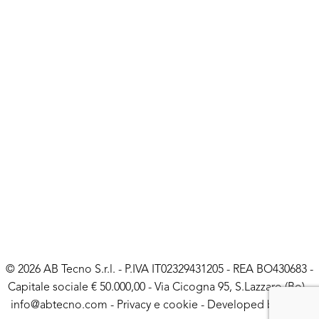
© 2026 AB Tecno S.r.l. - P.IVA IT02329431205 - REA BO430683 -
Capitale sociale € 50.000,00 - Via Cicogna 95, S.Lazzaro (Bo) -
info@abtecno.com
-
Privacy e cookie
- Developed by
LUNA